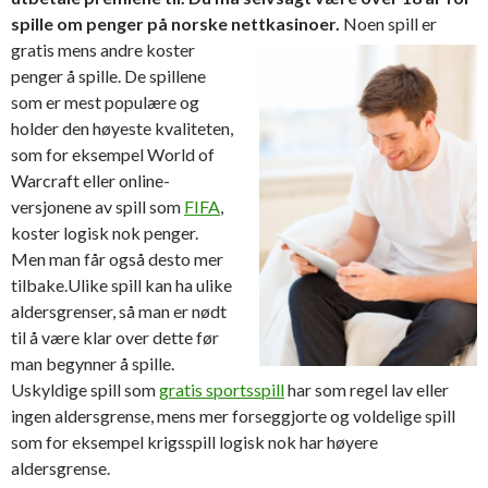
spille om penger på norske nettkasinoer.
Noen spill er
gratis mens andre koster
penger å spille. De spillene
som er mest populære og
holder den høyeste kvaliteten,
som for eksempel World of
Warcraft eller online-
versjonene av spill som
FIFA
,
koster logisk nok penger.
Men man får også desto mer
tilbake.Ulike spill kan ha ulike
aldersgrenser, så man er nødt
til å være klar over dette før
man begynner å spille.
Uskyldige spill som
gratis sportsspill
har som regel lav eller
ingen aldersgrense, mens mer forseggjorte og voldelige spill
som for eksempel krigsspill logisk nok har høyere
aldersgrense.