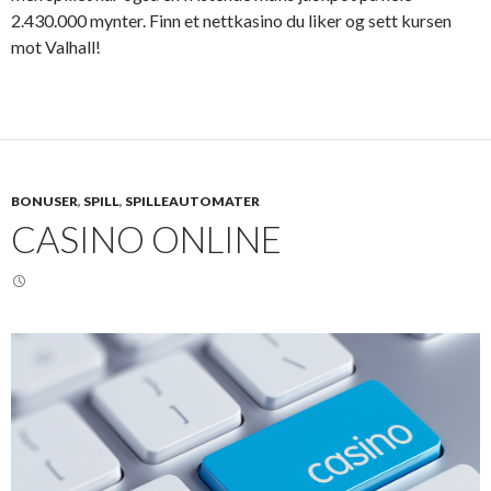
2.430.000 mynter. Finn et nettkasino du liker og sett kursen
mot Valhall!
BONUSER
,
SPILL
,
SPILLEAUTOMATER
CASINO ONLINE