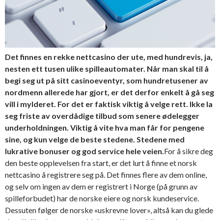
Det finnes en rekke nettcasino der ute, med hundrevis, ja,
nesten ett tusen ulike spilleautomater. Når man skal til å
begi seg ut på sitt casinoeventyr, som hundretusener av
nordmenn allerede har gjort, er det derfor enkelt å gå seg
vill i mylderet. For det er faktisk viktig å velge rett. Ikke la
seg friste av overdådige tilbud som senere ødelegger
underholdningen. Viktig å vite hva man får for pengene
sine, og kun velge de beste stedene. Stedene med
lukrative bonuser og god service hele veien.
For å sikre deg
den beste opplevelsen fra start, er det lurt å finne et norsk
nettcasino å registrere seg på. Det finnes flere av dem online,
og selv om ingen av dem er registrert i Norge (på grunn av
spilleforbudet) har de norske eiere og norsk kundeservice.
Dessuten følger de norske «uskrevne lover», altså kan du glede