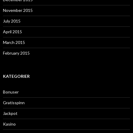
November 2015
July 2015
April 2015
March 2015
February 2015
KATEGORIER
Bonuser
Gratisspinn
Jackpot
Kasino