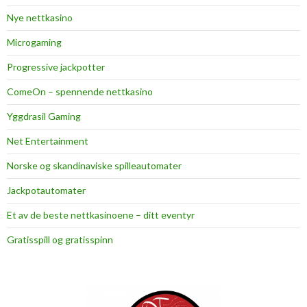
Nye nettkasino
Microgaming
Progressive jackpotter
ComeOn – spennende nettkasino
Yggdrasil Gaming
Net Entertainment
Norske og skandinaviske spilleautomater
Jackpotautomater
Et av de beste nettkasinoene – ditt eventyr
Gratisspill og gratisspinn