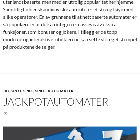
utenlandsbaserte, men med en utrolig popularitet her hjemme.
Samtidig holder skandinaviske autoriteter et strengt øye med
slike operatører. En av grunnene til at nettbaserte automater er
så populære er at de kan integrere massevis av ekstra
funksjoner, som bonuser og jokere. I tillegg er de topp
moderne og interaktive: utviklerene kan sette sitt eget stempel
på produktene de selger.
JACKPOT
,
SPILL
,
SPILLEAUTOMATER
JACKPOTAUTOMATER