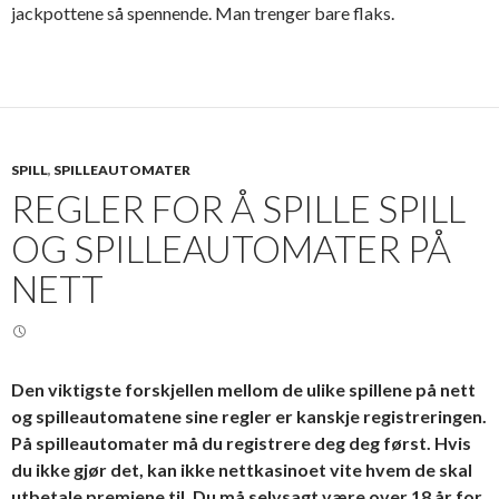
jackpottene så spennende. Man trenger bare flaks.
SPILL
,
SPILLEAUTOMATER
REGLER FOR Å SPILLE SPILL
OG SPILLEAUTOMATER PÅ
NETT
Den viktigste forskjellen mellom de ulike spillene på nett
og spilleautomatene sine regler er kanskje registreringen.
På spilleautomater må du registrere deg deg først. Hvis
du ikke gjør det, kan ikke nettkasinoet vite hvem de skal
utbetale premiene til. Du må selvsagt være over 18 år for