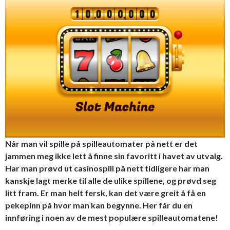
Når man vil spille på spilleautomater på nett er det
jammen meg ikke lett å finne sin favoritt i havet av utvalg.
Har man prøvd ut casinospill på nett tidligere har man
kanskje lagt merke til alle de ulike spillene, og prøvd seg
litt fram. Er man helt fersk, kan det være greit å få en
pekepinn på hvor man kan begynne. Her får du en
innføring i noen av de mest populære spilleautomatene!