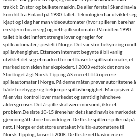
trakk i: En stor og bulkete maskin. De aller første i Skandinavia
kom hit fra Finland på 1930-tallet. Teknologien har utviklet seg
kjapt og i dag har man videoautomater (hvor spilleren bare har
en skjerm foran seg) og nettspilleautomater.På midten 1990-
tallet ble det innført strenge lover og regler for
spilleautomater, spesielt i Norge. Det var stor bekymring rundt
spillavhengighet. Ettersom Internett begynte å bli vanlig
utviklet det seg et marked for nettbaserte spilleautomater, et
marked som siden har eksplodert. I 2003 vedtok det norske
Stortinget å gi Norsk Tipping AS enerett til å operere
spilleautomater i Norge. På denne måten prøver autoritetene å
både forebygge og bekjempe spillavhengighet. Man prøver å
få en viss kontroll over markedet og samtidig håndheve
aldersgrenser. Det å spille skal være morsomt, ikke et
problem.De siste 10-15 årene har det skandinaviske markedet
gjennomgått store forandringer. De fleste spillere spiller nå på
nett. I Norge er det store unntaket Multix-automatene til
Norsk Tipping, lansert i 2008. De fleste nettkasinoene er