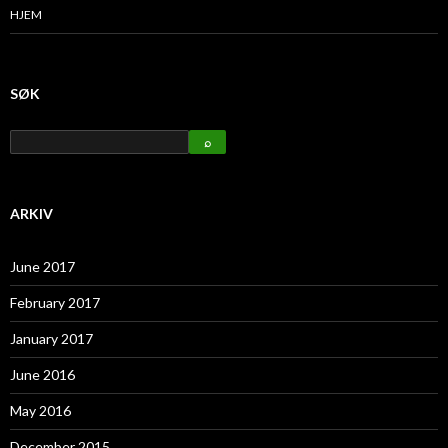
HJEM
SØK
ARKIV
June 2017
February 2017
January 2017
June 2016
May 2016
December 2015