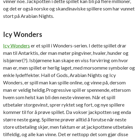
vinner noe. Jackpotten i dette spillet kan bli på flere millioner,
og det er også norske og skandinaviske spillere som har vunnet
stort på Arabian Nights.
Icy Wonders
Icy Wonders
er et spill i Wonders-serien. I dette spillet drar
man til Antarktis, der man møter pingviner, hvaler, hunder og
isbjørner(?). Isbjørnene kan skape en viss forvirring om hvor
man er, men spillet er herlig laget, med morsomme symboler og
enkle lydeffekter. Hall of Gods, Arabian Nights og Icy
Wonders, er spill man kan spille online, og vinne på, dersom
man er veldig heldig.Progressive spill er spennende, ettersom
hvem som helst kan bli den neste vinneren. Når et spill
utbetaler storgevinst, sprer ryktet seg fort, og nye spillere
kommer til for å prøve spillet. Da vokser jackpotten seg enda
større neste gang. Spillerne prøver alltid å forutse når neste
store utbetaling skjer, men faktum er at jackpottene utbetales
tilfeldig, og alle kan vinne. Det er nettopp det som gjør disse